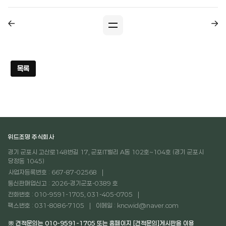
목록
위드조명 주식회사
경기 군포시 고산로148번길 17, 군포IT밸리 A동 102호~104호 (경기 군포시
당정동 1045)
사업자등록번호 : 667-87-02568
통신판매업신고 : 2026-경기군포-0389 호
전화번호 : 010-9591-1705, 031-405-0705
팩스번호 : 031-8086-7105
이메일 : kncwid@naver.com
※ 견적문의는 010-9591-1705 또는 홈페이지 [견적문의]게시판을 이용