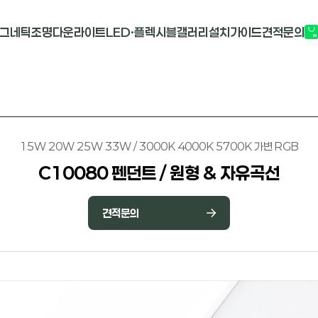
그네틱조명
다운라이트
LED·플렉시블
갤러리
설치가이드
견적문의
G2741
멀티도트
COB-단색
부
M1913
원형 COB
COB-RGB
M2824R
사각 COB
바리솔PCB
15W 20W 25W 33W / 3000K 4000K 5700K 가변 RGB
C10080 펜던트 / 원형 & 자유곡선
견적문의