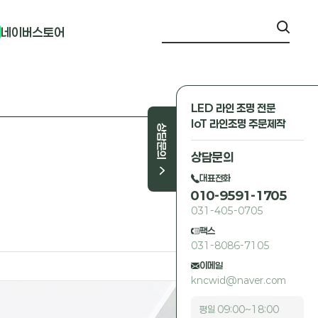
네이버스토어
LED 라인 조명 전문
IoT 라인조명 주문제작
상담문의
상담문의
대표전화
010-9591-1705
031-405-0705
팩스
031-8086-7105
이메일
kncwid@naver.com
평일 09:00~18:00