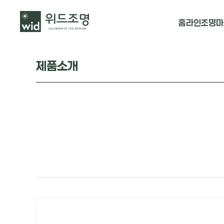
홈
라인조명
마
매입 날개형
제품소개
매입 & 노출직
펜던트