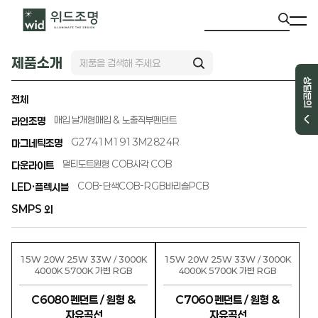
제품소개
상담문의
전체
매입 날개형
매입 & 노출직부
펜던트
라인조명
G2741
M1913
M2824R
마그네틱조명
멀티도트
원형 COB
사각 COB
다운라이트
COB-단색
COB-RGB
바리솔PCB
LED·플렉시블
SMPS 외
15W 20W 25W 33W / 3000K
15W 20W 25W 33W / 3000K
4000K 5700K 가변 RGB
4000K 5700K 가변 RGB
C6080 펜던트 / 원형 &
C7060 펜던트 / 원형 &
자유곡선
자유곡선