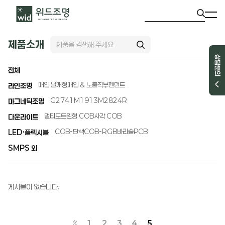
제품소개
상담문의
전체
매입 날개형
매입 & 노출직부
펜던트
라인조명
G2741
M1913
M2824R
마그네틱조명
멀티도트
원형 COB
사각 COB
다운라이트
COB-단색
COB-RGB
바리솔PCB
LED·플렉시블
SMPS 외
게시물이 없습니다.
1
2
3
4
5