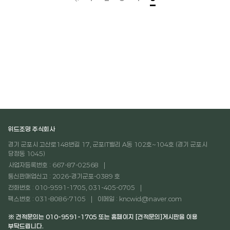
위드조명 주식회사
경기 군포시 고산로148번길 17, 군포IT밸리 A동 102호~104호 (경기 군포시
당정동 1045)
사업자등록번호 : 667-87-02568
통신판매업신고 : 2026-경기군포-0389 호
전화번호 : 010-9591-1705, 031-405-0705
팩스번호 : 031-8086-7105
이메일 : kncwid@naver.com
※ 견적문의는 010-9591-1705 또는 홈페이지 [견적문의]게시판을 이용
부탁드립니다.