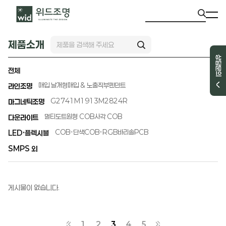
제품소개
상담문의
전체
매입 날개형
매입 & 노출직부
펜던트
라인조명
G2741
M1913
M2824R
마그네틱조명
멀티도트
원형 COB
사각 COB
다운라이트
COB-단색
COB-RGB
바리솔PCB
LED·플렉시블
SMPS 외
게시물이 없습니다.
1
2
3
4
5