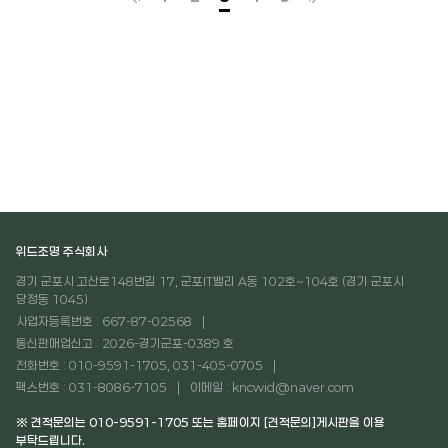
위드조명 주식회사
경기 군포시 고산로148번길 17, 군포IT밸리 A동 102호~104호 (경기 군포시
당정동 1045)
사업자등록번호 : 667-87-02568
통신판매업신고 : 2026-경기군포-0389 호
전화번호 : 010-9591-1705, 031-405-0705
팩스번호 : 031-8086-7105
이메일 : kncwid@naver.com
※ 견적문의는 010-9591-1705 또는 홈페이지 [견적문의]게시판을 이용
부탁드립니다.