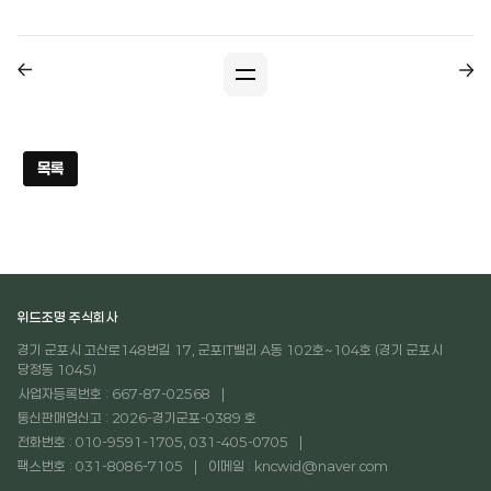
목록
위드조명 주식회사
경기 군포시 고산로148번길 17, 군포IT밸리 A동 102호~104호 (경기 군포시
당정동 1045)
사업자등록번호 : 667-87-02568
통신판매업신고 : 2026-경기군포-0389 호
전화번호 : 010-9591-1705, 031-405-0705
팩스번호 : 031-8086-7105
이메일 : kncwid@naver.com