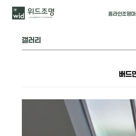
홈
라인조명
마
매입 날개형
갤러리
매입 & 노출직
펜던트
배드민