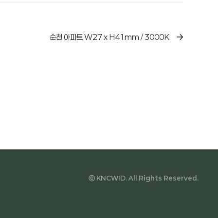
순천 아파트 W27 x H41mm / 3000K
ⓒ KNCWID. All Rights Reserved.