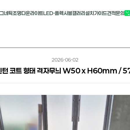
그네틱조명
다운라이트
LED·플렉시블
갤러리
설치가이드
견적문의
G2741
멀티도트
COB-단색
부
M1913
원형 COB
COB-RGB
M2824R
사각 COB
바리솔PCB
2026-06-02
턴 코트 형태 격자무늬 W50 x H60mm / 5