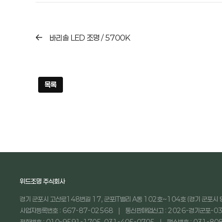
바리솔 LED 조명 / 5700K
목록
위드조명 주식회사
경기 군포시 고산로148번길 17, 군포IT밸리 A동 102호~104호 (경기 군포시 
사업자등록번호 : 667-87-02568
통신판매업신고 : 2026-경기군포-03