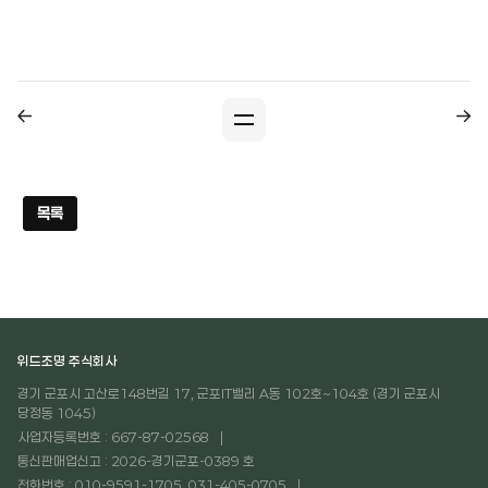
목록
위드조명 주식회사
경기 군포시 고산로148번길 17, 군포IT밸리 A동 102호~104호 (경기 군포시
당정동 1045)
사업자등록번호 : 667-87-02568
통신판매업신고 : 2026-경기군포-0389 호
전화번호 : 010-9591-1705, 031-405-0705