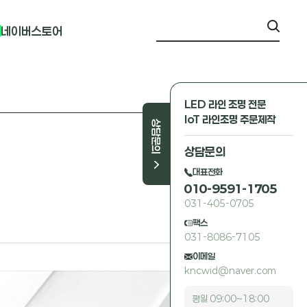
네이버스토어
LED 라인 조명 전문
IoT 라인조명 주문제작
상담문의
상담문의
대표전화
010-9591-1705
031-405-0705
팩스
031-8086-7105
이메일
kncwid@naver.com
평일 09:00~18:00