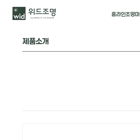
홈
라인조명
마
매입 날개형
제품소개
매입 & 노출직
펜던트