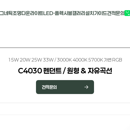
그네틱조명
다운라이트
LED·플렉시블
갤러리
설치가이드
견적문의
G2741
멀티도트
COB-단색
부
M1913
원형 COB
COB-RGB
M2824R
사각 COB
바리솔PCB
15W 20W 25W 33W / 3000K 4000K 5700K 가변 RGB
C4030 펜던트 / 원형 & 자유곡선
견적문의