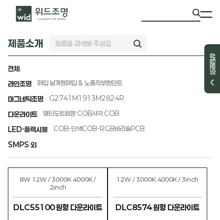
제품소개
상담문의
전체
매입 날개형
매입 & 노출직부
펜던트
라인조명
G2741
M1913
M2824R
마그네틱조명
멀티도트
원형 COB
사각 COB
다운라이트
COB-단색
COB-RGB
바리솔PCB
LED·플렉시블
SMPS 외
8W 12W / 3000K 4000K /
12W / 3000K 4000K / 3inch
2inch
DLC55100 원형 다운라이트
DLC8574 원형 다운라이트