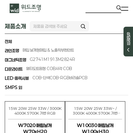
제품소개
상담문의
전체
매입 날개형
매입 & 노출직부
펜던트
라인조명
G2741
M1913
M2824R
마그네틱조명
멀티도트
원형 COB
사각 COB
다운라이트
COB-단색
COB-RGB
바리솔PCB
LED·플렉시블
SMPS 외
15W 20W 25W 33W / 3000K
15W 20W 25W 33W~ /
4000K 5700K 가변 RGB
3000K 4000K 5700K 가변
RGB
W7020 매립날개
W10030 매립날개
W70xH20
W100xH30