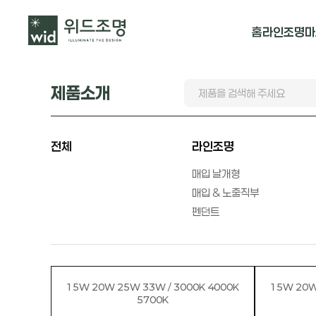
홈
라인조명
마
매입 날개형
제품소개
매입 & 노출직
펜던트
전체
라인조명
매입 날개형
매입 & 노출직부
펜던트
15W 20W 25W 33W / 3000K 4000K
15W 20W
5700K