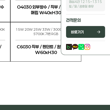
점심시간 12:15~13:15
토 / 일 / 공휴일 휴무
방수
O4030 외부방수 / 직부 / 펜던트 /
매립 W40xH30
견적문의
00K
15W 20W 25W 33W / 3000K 4000K
바로가기
5700K 가변 RGB
/
C6030 직부 / 펜던트 / 원형 / 방수
W60xH30