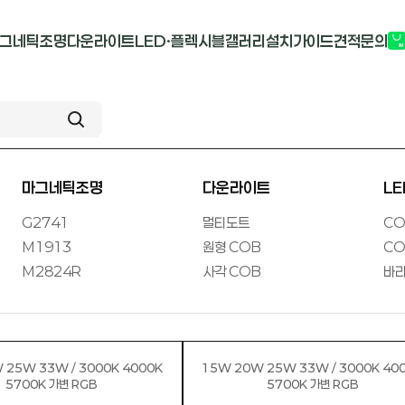
그네틱조명
다운라이트
LED·플렉시블
갤러리
설치가이드
견적문의
G2741
멀티도트
COB-단색
부
M1913
원형 COB
COB-RGB
M2824R
사각 COB
바리솔PCB
마그네틱조명
다운라이트
L
G2741
멀티도트
CO
M1913
원형 COB
CO
M2824R
사각 COB
바리
 25W 33W / 3000K 4000K
15W 20W 25W 33W / 3000K 40
5700K 가변 RGB
5700K 가변 RGB