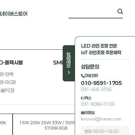
네이버스토어
LED 라인 조명 전문
IoT 라인조명 주문제작
상담문의
ED·플렉시블
SMPS 외
상담문의
B-단색
대표전화
B-RGB
010-9591-1705
031-405-0705
솔PCB
팩스
031-8086-7105
이메일
kncwid@naver.com
00K
15W 20W 25W 33W / 3000K 4000K
5700K RGB
평일 09:00~18:00