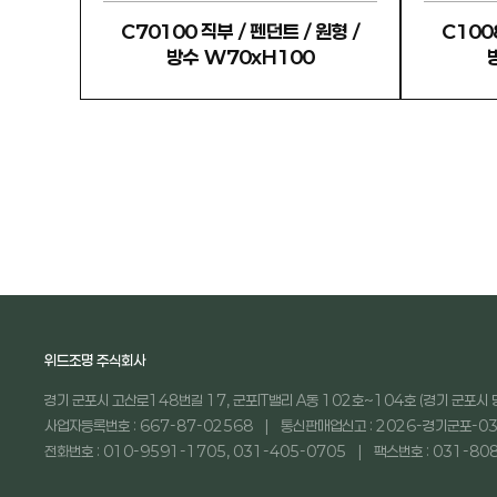
C70100 직부 / 펜던트 / 원형 /
C1008
방수 W70xH100
처음
맨끝
위드조명 주식회사
경기 군포시 고산로148번길 17, 군포IT밸리 A동 102호~104호 (경기 군포시 
사업자등록번호 : 667-87-02568
통신판매업신고 : 2026-경기군포-03
전화번호 : 010-9591-1705, 031-405-0705
팩스번호 : 031-80