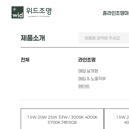
홈
라인조명
마
매입 날개형
제품소개
매입 & 노출직
펜던트
전체
라인조명
매입 날개형
매입 & 노출직부
펜던트
15W 20W 25W 33W / 3000K 4000K
15W 2
5700K 가변 RGB
40