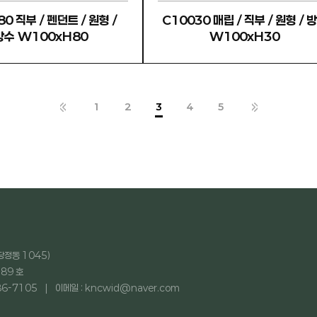
0 직부 / 펜던트 / 원형 /
C10030 매립 / 직부 / 원형 / 
방수 W100xH80
W100xH30
1
2
3
4
5
당정동 1045)
89 호
86-7105
이메일 : kncwid@naver.com