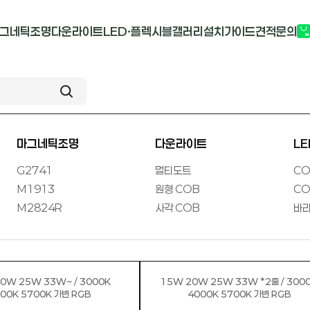
그네틱조명
다운라이트
LED·플렉시블
갤러리
설치가이드
견적문의
G2741
멀티도트
COB-단색
부
M1913
원형 COB
COB-RGB
M2824R
사각 COB
바리솔PCB
마그네틱조명
다운라이트
L
G2741
멀티도트
CO
M1913
원형 COB
CO
M2824R
사각 COB
바리
0W 25W 33W~ / 3000K
15W 20W 25W 33W *2줄 / 300
00K 5700K 가변 RGB
4000K 5700K 가변 RGB