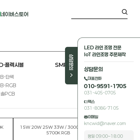
네이버스토어
LED 라인 조명 전문
IoT 라인조명 주문제작
상담문의
ED·플렉시블
SMPS 외
상담문의
B-단색
대표전화
B-RGB
010-9591-1705
031-405-0705
솔PCB
팩스
031-8086-7105
이메일
kncwid@naver.com
0K
15W 20W 25W 33W / 3000K 4000K
5700K RGB
평일 09:00~18:00