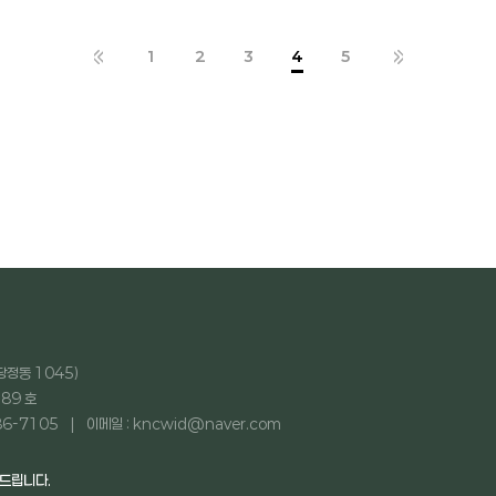
1
2
3
4
5
당정동 1045)
89 호
86-7105
이메일 : kncwid@naver.com
탁드립니다.