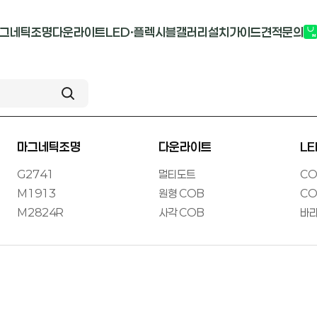
그네틱조명
다운라이트
LED·플렉시블
갤러리
설치가이드
견적문의
G2741
멀티도트
COB-단색
부
M1913
원형 COB
COB-RGB
M2824R
사각 COB
바리솔PCB
마그네틱조명
다운라이트
L
G2741
멀티도트
CO
M1913
원형 COB
CO
M2824R
사각 COB
바리