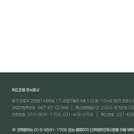
처음
맨끝
위드조명 주식회사
경기 군포시 고산로148번길 17, 군포IT밸리 A동 102호~104호 (경기 군포시 
사업자등록번호 : 667-87-02568
통신판매업신고 : 2026-경기군포-03
전화번호 : 010-9591-1705, 031-405-0705
팩스번호 : 031-80
※ 견적문의는 010-9591-1705 또는 홈페이지 [견적문의]게시판을 이용 부