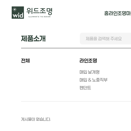
홈
라인조명
마
매입 날개형
제품소개
매입 & 노출직
펜던트
전체
라인조명
매입 날개형
매입 & 노출직부
펜던트
게시물이 없습니다.