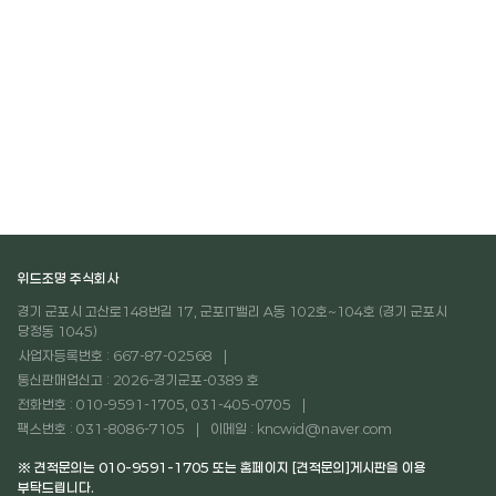
위드조명 주식회사
경기 군포시 고산로148번길 17, 군포IT밸리 A동 102호~104호 (경기 군포시
당정동 1045)
사업자등록번호 : 667-87-02568
통신판매업신고 : 2026-경기군포-0389 호
전화번호 : 010-9591-1705, 031-405-0705
팩스번호 : 031-8086-7105
이메일 : kncwid@naver.com
※ 견적문의는 010-9591-1705 또는 홈페이지 [견적문의]게시판을 이용
부탁드립니다.