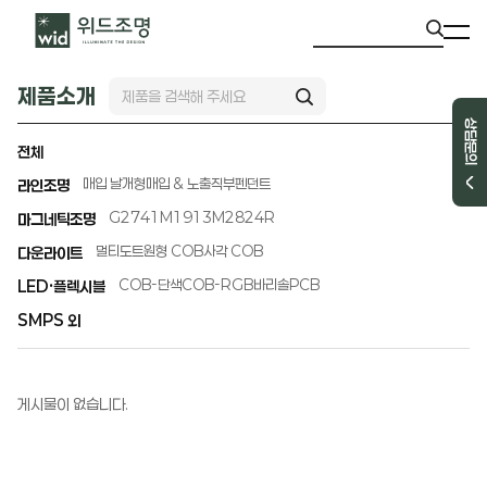
제품소개
상담문의
전체
매입 날개형
매입 & 노출직부
펜던트
라인조명
G2741
M1913
M2824R
마그네틱조명
멀티도트
원형 COB
사각 COB
다운라이트
COB-단색
COB-RGB
바리솔PCB
LED·플렉시블
SMPS 외
게시물이 없습니다.