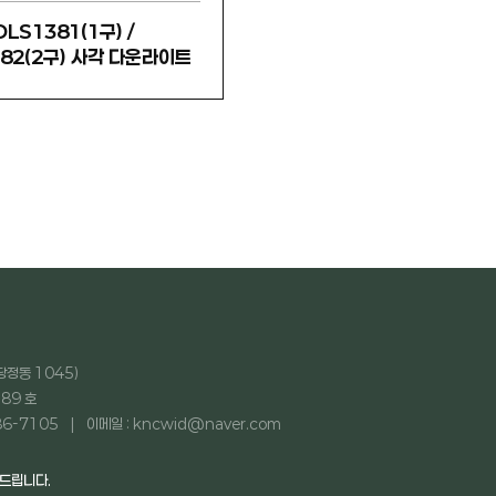
DLS1381(1구) /
82(2구) 사각 다운라이트
당정동 1045)
89 호
86-7105
이메일 : kncwid@naver.com
탁드립니다.