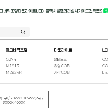
그네틱조명
다운라이트
LED·플렉시블
갤러리
설치가이드
견적문의
G2741
멀티도트
COB-단색
부
M1913
원형 COB
COB-RGB
M2824R
사각 COB
바리솔PCB
마그네틱조명
다운라이트
L
G2741
멀티도트
CO
M1913
원형 COB
CO
M2824R
사각 COB
바리
1구) / 20Wx2 30Wx2(2구) /
3000K 4000K