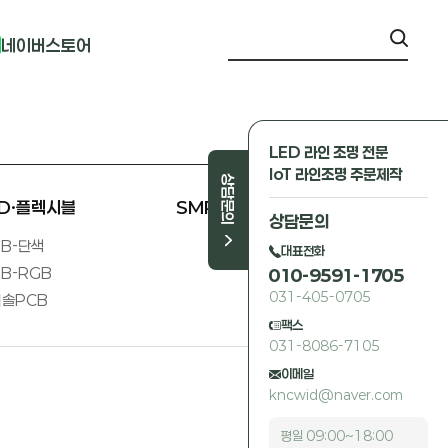
네이버스토어
LED 라인 조명 전문
IoT 라인조명 주문제작
상담문의
ED·플렉시블
SMPS 외
상담문의
B-단색
대표전화
B-RGB
010-9591-1705
031-405-0705
솔PCB
팩스
031-8086-7105
이메일
kncwid@naver.com
평일 09:00~18:00