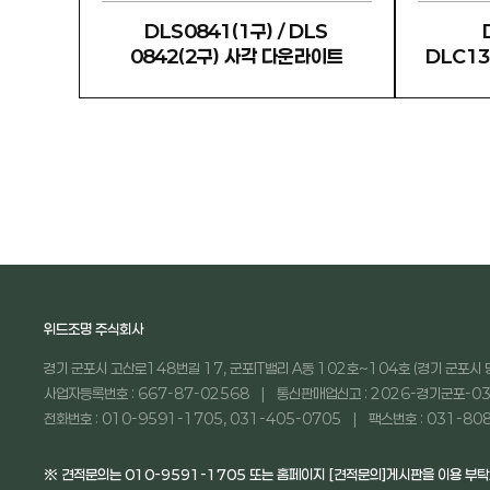
DLS0841(1구) / DLS
0842(2구) 사각 다운라이트
DLC13
위드조명 주식회사
경기 군포시 고산로148번길 17, 군포IT밸리 A동 102호~104호 (경기 군포시 
사업자등록번호 : 667-87-02568
통신판매업신고 : 2026-경기군포-03
전화번호 : 010-9591-1705, 031-405-0705
팩스번호 : 031-80
※ 견적문의는 010-9591-1705 또는 홈페이지 [견적문의]게시판을 이용 부