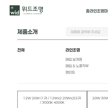
홈
라인조명
마
매입 날개형
제품소개
매입 & 노출직
펜던트
전체
라인조명
매입 날개형
매입 & 노출직부
펜던트
12W 20W (1구) / 12Wx2 20Wx2(2구)
20W 30W(
/ 3000K 4000K