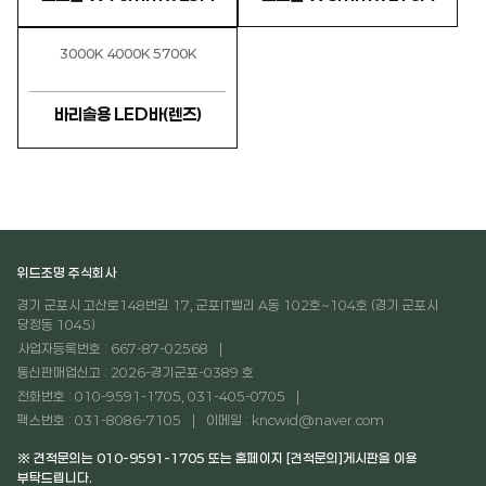
3000K 4000K 5700K
바리솔용 LED바(렌즈)
위드조명 주식회사
경기 군포시 고산로148번길 17, 군포IT밸리 A동 102호~104호 (경기 군포시
당정동 1045)
사업자등록번호 : 667-87-02568
통신판매업신고 : 2026-경기군포-0389 호
전화번호 : 010-9591-1705, 031-405-0705
팩스번호 : 031-8086-7105
이메일 : kncwid@naver.com
※ 견적문의는 010-9591-1705 또는 홈페이지 [견적문의]게시판을 이용
부탁드립니다.