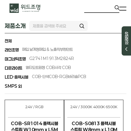
제품소개
상담문의
전체
매입 날개형
매입 & 노출직부
펜던트
라인조명
G2741
M1913
M2824R
마그네틱조명
멀티도트
원형 COB
사각 COB
다운라이트
COB-단색
COB-RGB
바리솔PCB
LED·플렉시블
SMPS 외
24V / RGB
24V / 3000K 4000K 6500K
COB-SR1014 플렉시블
COB-S0813 플렉시블
스트립 W10mm x L5M
스트립 W8mm x L10M