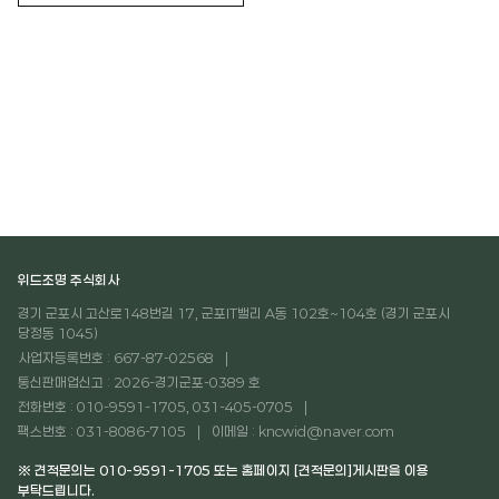
위드조명 주식회사
경기 군포시 고산로148번길 17, 군포IT밸리 A동 102호~104호 (경기 군포시
당정동 1045)
사업자등록번호 : 667-87-02568
통신판매업신고 : 2026-경기군포-0389 호
전화번호 : 010-9591-1705, 031-405-0705
팩스번호 : 031-8086-7105
이메일 : kncwid@naver.com
※ 견적문의는 010-9591-1705 또는 홈페이지 [견적문의]게시판을 이용
부탁드립니다.