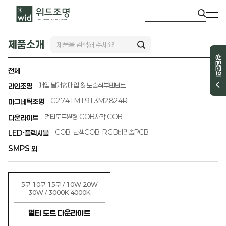
제품소개
상담문의
전체
매입 날개형
매입 & 노출직부
펜던트
라인조명
G2741
M1913
M2824R
마그네틱조명
멀티도트
원형 COB
사각 COB
다운라이트
COB-단색
COB-RGB
바리솔PCB
LED·플렉시블
SMPS 외
5구 10구 15구 / 10W 20W
30W / 3000K 4000K
멀티 도트 다운라이트