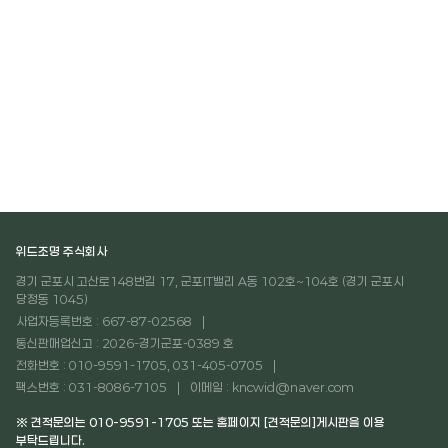
위드조명 주식회사
경기 군포시 고산로148번길 17, 군포IT밸리 A동 102호~104호 (경기 군포시
당정동 1045)
사업자등록번호 : 667-87-02568
통신판매업신고 : 2026-경기군포-0389 호
전화번호 : 010-9591-1705, 031-405-0705
팩스번호 : 031-8086-7105
이메일 : kncwid@naver.com
※ 견적문의는 010-9591-1705 또는 홈페이지 [견적문의]게시판을 이용
부탁드립니다.