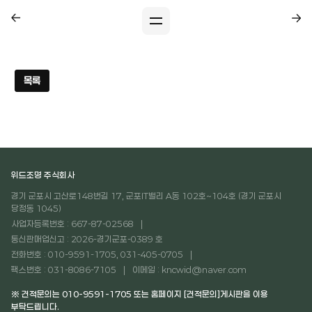
목록
위드조명 주식회사
경기 군포시 고산로148번길 17, 군포IT밸리 A동 102호~104호 (경기 군포시
당정동 1045)
사업자등록번호 : 667-87-02568
통신판매업신고 : 2026-경기군포-0389 호
전화번호 : 010-9591-1705, 031-405-0705
팩스번호 : 031-8086-7105
이메일 : kncwid@naver.com
※ 견적문의는 010-9591-1705 또는 홈페이지 [견적문의]게시판을 이용
부탁드립니다.