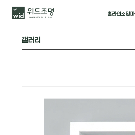
홈
라인조명
마
매입 날개형
갤러리
매입 & 노출직
펜던트