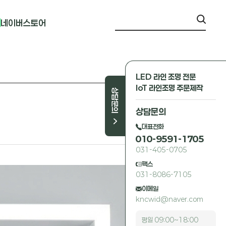
네이버스토어
LED 라인 조명 전문
IoT 라인조명 주문제작
상담문의
상담문의
대표전화
010-9591-1705
031-405-0705
팩스
031-8086-7105
이메일
kncwid@naver.com
평일 09:00~18:00