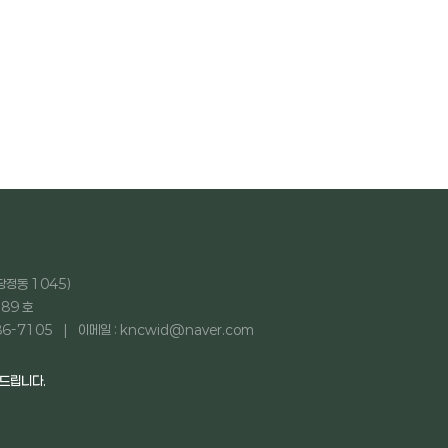
당정동 1045)
89 호
86-7105
이메일 : kncwid@naver.com
탁드립니다.