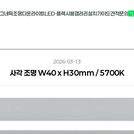
그네틱조명
다운라이트
LED·플렉시블
갤러리
설치가이드
견적문의
G2741
멀티도트
COB-단색
부
M1913
원형 COB
COB-RGB
M2824R
사각 COB
바리솔PCB
2026-03-13
사각 조명 W40 x H30mm / 5700K