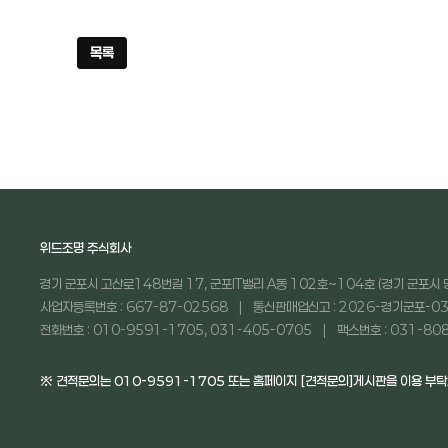
목록
위드조명 주식회사
경기 군포시 고산로148번길 17, 군포IT밸리 A동 102호~104호 (경기 군포시 
사업자등록번호 : 667-87-02568
통신판매업신고 : 2026-경기군포-03
전화번호 : 010-9591-1705, 031-405-0705
팩스번호 : 031-80
※ 견적문의는 010-9591-1705 또는 홈페이지 [견적문의]게시판을 이용 부