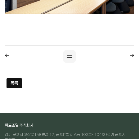
목록
위드조명 주식회사
경기 군포시 고산로148번길 17, 군포IT밸리 A동 102호~104호 (경기 군포시