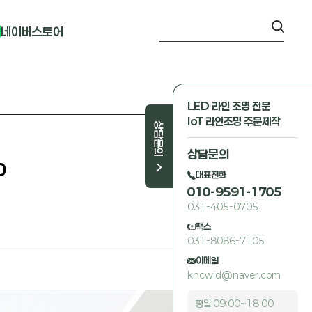
네이버스토어
LED 라인 조명 전문
IoT 라인조명 주문제작
상담문의
상담문의
0
대표전화
010-9591-1705
031-405-0705
팩스
031-8086-7105
이메일
kncwid@naver.com
평일 09:00~18:00