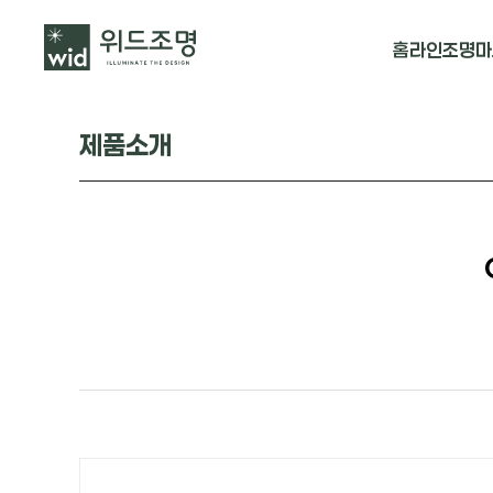
홈
라인조명
마
매입 날개형
제품소개
매입 & 노출직
펜던트