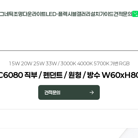
그네틱조명
다운라이트
LED·플렉시블
갤러리
설치가이드
견적문의
G2741
멀티도트
COB-단색
부
M1913
원형 COB
COB-RGB
M2824R
사각 COB
바리솔PCB
15W 20W 25W 33W / 3000K 4000K 5700K 가변 RGB
C6080 직부 / 펜던트 / 원형 / 방수 W60xH8
견적문의