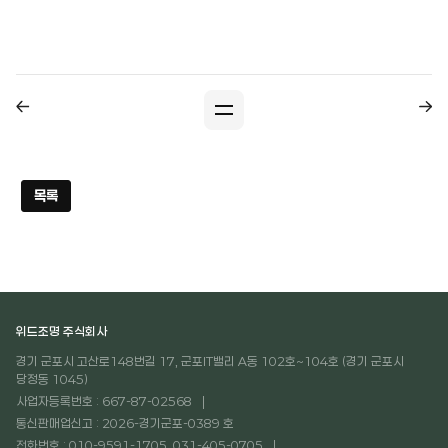
목록
위드조명 주식회사
경기 군포시 고산로148번길 17, 군포IT밸리 A동 102호~104호 (경기 군포시
당정동 1045)
사업자등록번호 : 667-87-02568
통신판매업신고 : 2026-경기군포-0389 호
전화번호 : 010-9591-1705, 031-405-0705