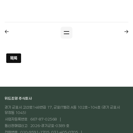
목록
위드조명 주식회사
경기 군포시 고산로148번길 17, 군포IT밸리 A동 102호~104호 (경기 군포시
당정동 1045)
사업자등록번호 : 667-87-02568
통신판매업신고 : 2026-경기군포-0389 호
전화번호 : 010-9591-1705, 031-405-0705