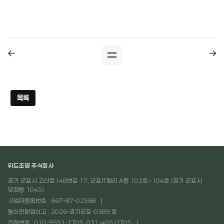
목록
위드조명 주식회사
경기 군포시 고산로148번길 17, 군포IT밸리 A동 102호~104호 (경기 군포시
당정동 1045)
사업자등록번호 : 667-87-02568
통신판매업신고 : 2026-경기군포-0389 호
전화번호 : 010-9591-1705, 031-405-0705