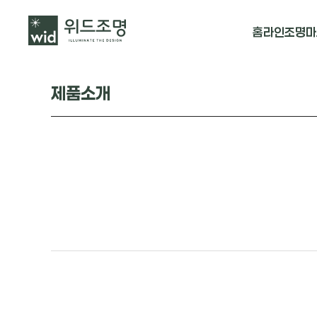
홈
라인조명
마
매입 날개형
제품소개
매입 & 노출직
펜던트