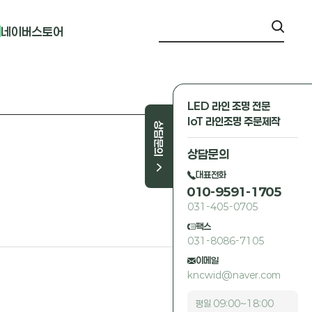
네이버스토어
LED 라인 조명 전문
IoT 라인조명 주문제작
상담문의
상담문의
대표전화
010-9591-1705
031-405-0705
팩스
031-8086-7105
이메일
kncwid@naver.com
평일 09:00~18:00