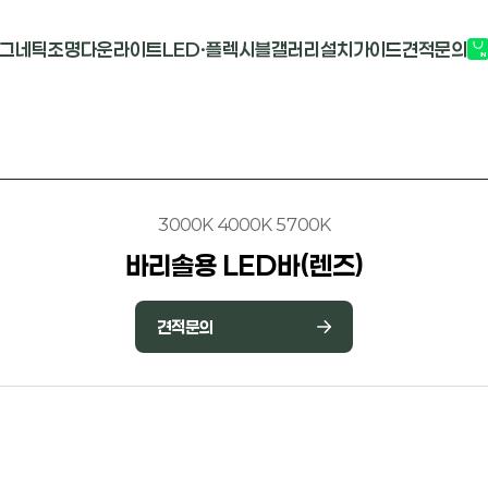
그네틱조명
다운라이트
LED·플렉시블
갤러리
설치가이드
견적문의
G2741
멀티도트
COB-단색
부
M1913
원형 COB
COB-RGB
M2824R
사각 COB
바리솔PCB
3000K 4000K 5700K
바리솔용 LED바(렌즈)
견적문의