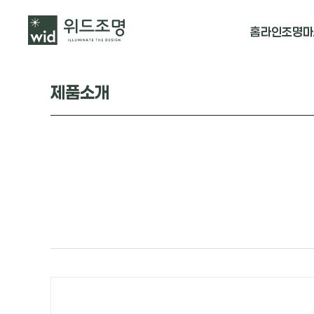
홈
라인조명
마
매입 날개형
제품소개
매입 & 노출직
펜던트