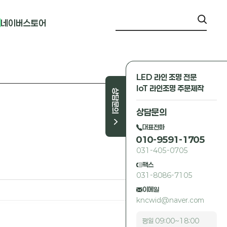
네이버스토어
LED 라인 조명 전문
IoT 라인조명 주문제작
상담문의
상담문의
대표전화
010-9591-1705
031-405-0705
팩스
031-8086-7105
이메일
kncwid@naver.com
평일 09:00~18:00