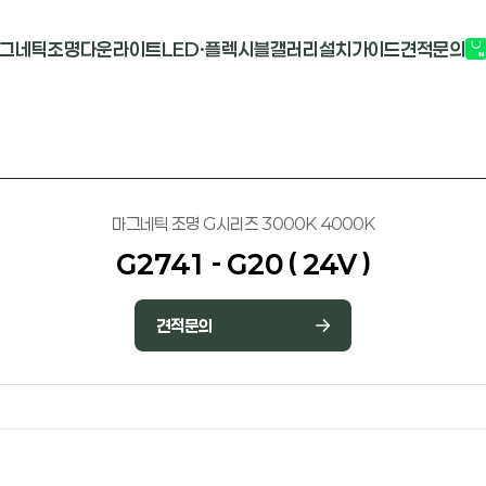
그네틱조명
다운라이트
LED·플렉시블
갤러리
설치가이드
견적문의
G2741
멀티도트
COB-단색
부
M1913
원형 COB
COB-RGB
M2824R
사각 COB
바리솔PCB
마그네틱 조명 G시리즈 3000K 4000K
G2741 - G20 ( 24V )
견적문의