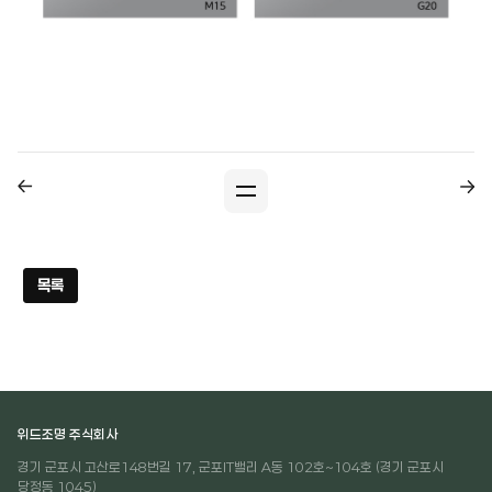
목록
위드조명 주식회사
경기 군포시 고산로148번길 17, 군포IT밸리 A동 102호~104호 (경기 군포시
당정동 1045)