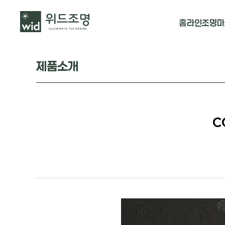
홈
라인조명
마
매입 날개형
제품소개
매입 & 노출직
펜던트
C