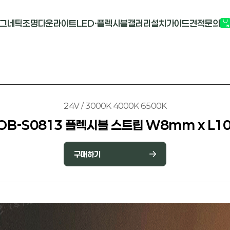
그네틱조명
다운라이트
LED·플렉시블
갤러리
설치가이드
견적문의
G2741
멀티도트
COB-단색
부
M1913
원형 COB
COB-RGB
M2824R
사각 COB
바리솔PCB
24V / 3000K 4000K 6500K
OB-S0813 플렉시블 스트립 W8mm x L1
구매하기