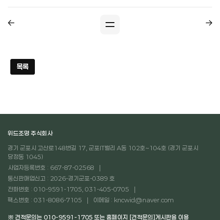
목록
위드조명 주식회사
경기 군포시 고산로148번길 17, 군포IT밸리 A동 102호~104호 (경기 군포시
당정동 1045)
사업자등록번호 : 667-87-02568
통신판매업신고 : 2026-경기군포-0389 호
전화번호 : 010-9591-1705, 031-405-0705
팩스번호 : 031-8086-7105
이메일 : kncwid@naver.com
※ 견적문의는 010-9591-1705 또는 홈페이지 [견적문의]게시판을 이용