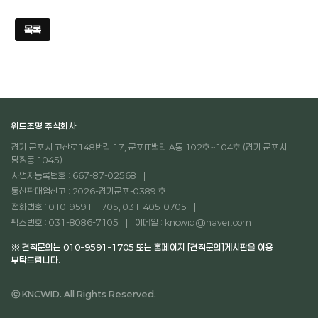
목록
위드조명 주식회사
경기 군포시 고산로148번길 17, 군포IT밸리 A동 102호~104호 (경기 군포시
당정동 1045)
사업자등록번호 : 667-87-02568
통신판매업신고 : 2026-경기군포-0389 호
전화번호 : 010-9591-1705, 031-405-0705
팩스번호 : 031-8086-7105
이메일 : kncwid@naver.com
※ 견적문의는 010-9591-1705 또는 홈페이지 [견적문의]게시판을 이용
부탁드립니다.
ⓒ KNCWID. All Rights Reserved.