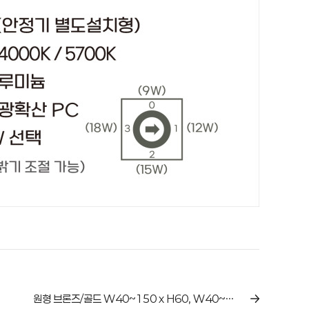
원형 브론즈/골드 W40~150 x H60, W40~150 x H80