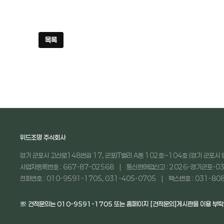
목록
위드조명 주식회사
경기 군포시 고산로148번길 17, 군포IT밸리 A동 102호~104호 (경기 군포시 
사업자등록번호 : 667-87-02568
통신판매업신고 : 2026-경기군포-03
전화번호 : 010-9591-1705, 031-405-0705
팩스번호 : 031-80
※ 견적문의는 010-9591-1705 또는 홈페이지 [견적문의]게시판을 이용 부