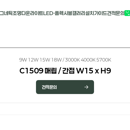
그네틱조명
다운라이트
LED·플렉시블
갤러리
설치가이드
견적문의
G2741
멀티도트
COB-단색
부
M1913
원형 COB
COB-RGB
M2824R
사각 COB
바리솔PCB
9W 12W 15W 18W / 3000K 4000K 5700K
C1509 매립 / 간접 W15 x H9
견적문의