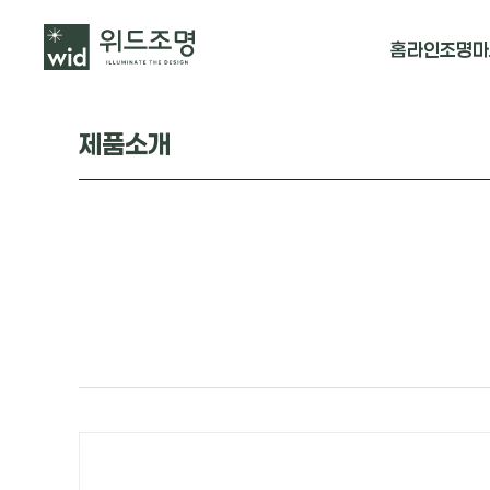
홈
라인조명
마
매입 날개형
제품소개
매입 & 노출직
펜던트