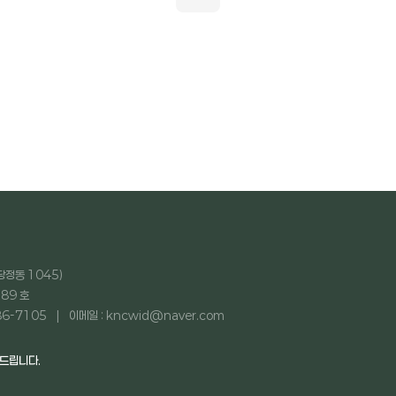
당정동 1045)
89 호
86-7105
이메일 : kncwid@naver.com
탁드립니다.