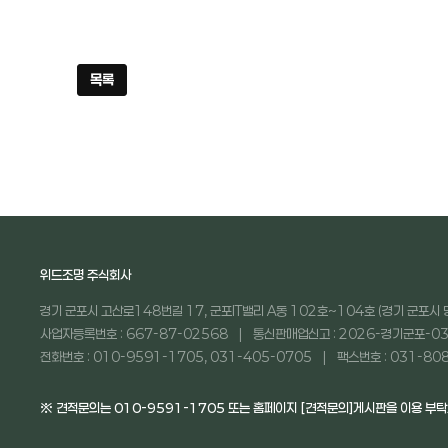
목록
위드조명 주식회사
경기 군포시 고산로148번길 17, 군포IT밸리 A동 102호~104호 (경기 군포시 
사업자등록번호 : 667-87-02568
통신판매업신고 : 2026-경기군포-03
전화번호 : 010-9591-1705, 031-405-0705
팩스번호 : 031-80
※ 견적문의는 010-9591-1705 또는 홈페이지 [견적문의]게시판을 이용 부