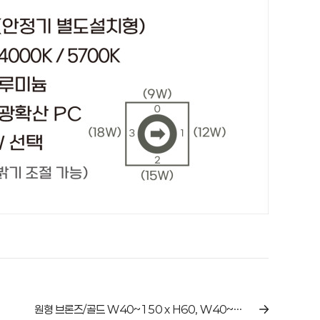
원형 브론즈/골드 W40~150 x H60, W40~150 x H80