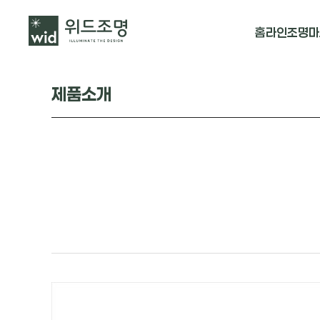
홈
라인조명
마
매입 날개형
제품소개
매입 & 노출직
펜던트