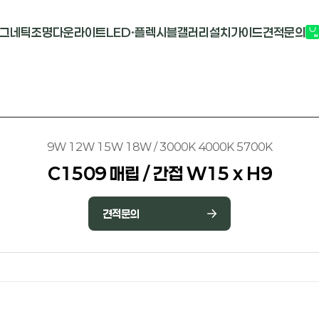
그네틱조명
다운라이트
LED·플렉시블
갤러리
설치가이드
견적문의
G2741
멀티도트
COB-단색
부
M1913
원형 COB
COB-RGB
M2824R
사각 COB
바리솔PCB
9W 12W 15W 18W / 3000K 4000K 5700K
C1509 매립 / 간접 W15 x H9
견적문의