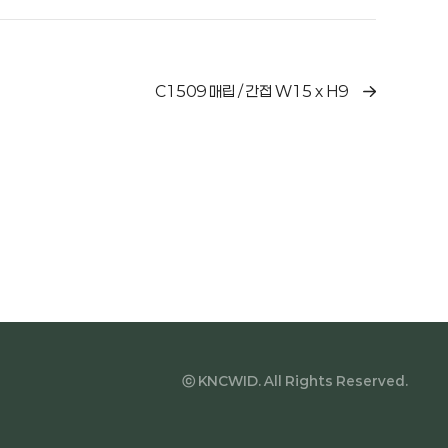
C1509 매립 / 간접 W15 x H9
ⓒ KNCWID. All Rights Reserved.