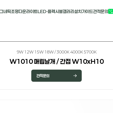
그네틱조명
다운라이트
LED·플렉시블
갤러리
설치가이드
견적문의
G2741
멀티도트
COB-단색
부
M1913
원형 COB
COB-RGB
M2824R
사각 COB
바리솔PCB
9W 12W 15W 18W / 3000K 4000K 5700K
W1010 매립날개 / 간접 W10xH10
견적문의