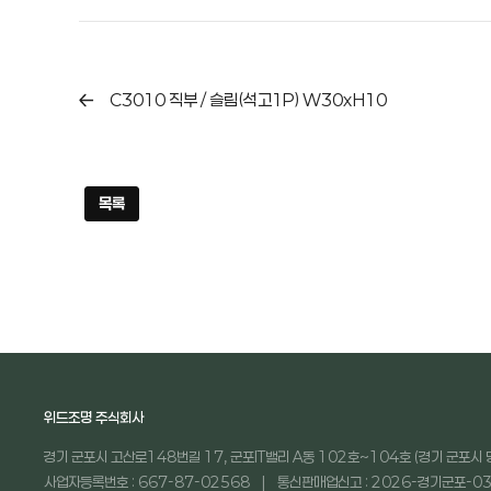
C3010 직부 / 슬림(석고1P) W30xH10
목록
위드조명 주식회사
경기 군포시 고산로148번길 17, 군포IT밸리 A동 102호~104호 (경기 군포시 
사업자등록번호 : 667-87-02568
통신판매업신고 : 2026-경기군포-03