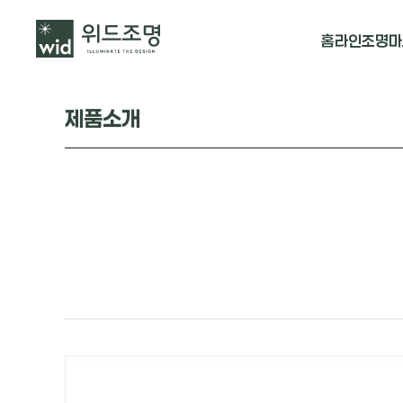
홈
라인조명
마
매입 날개형
제품소개
매입 & 노출직
펜던트