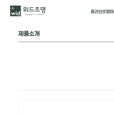
홈
라인조명
마
매입 날개형
제품소개
매입 & 노출직
펜던트