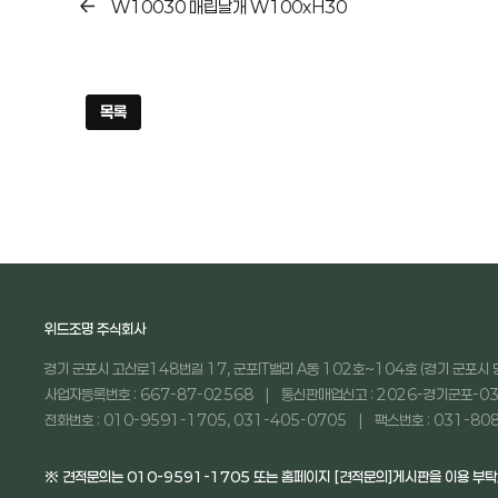
W10030 매립날개 W100xH30
목록
위드조명 주식회사
경기 군포시 고산로148번길 17, 군포IT밸리 A동 102호~104호 (경기 군포시 
사업자등록번호 : 667-87-02568
통신판매업신고 : 2026-경기군포-03
전화번호 : 010-9591-1705, 031-405-0705
팩스번호 : 031-80
※ 견적문의는 010-9591-1705 또는 홈페이지 [견적문의]게시판을 이용 부