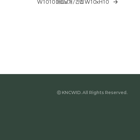
W1010 매립날개 / 간접 W10xH10
ⓒ KNCWID. All Rights Reserved.