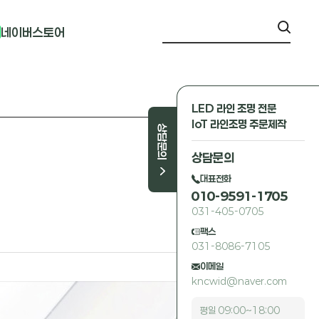
네이버스토어
LED 라인 조명 전문
IoT 라인조명 주문제작
상담문의
상담문의
대표전화
010-9591-1705
031-405-0705
팩스
031-8086-7105
이메일
kncwid@naver.com
평일 09:00~18:00