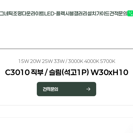
그네틱조명
다운라이트
LED·플렉시블
갤러리
설치가이드
견적문의
G2741
멀티도트
COB-단색
부
M1913
원형 COB
COB-RGB
M2824R
사각 COB
바리솔PCB
15W 20W 25W 33W / 3000K 4000K 5700K
C3010 직부 / 슬림(석고1P) W30xH10
견적문의