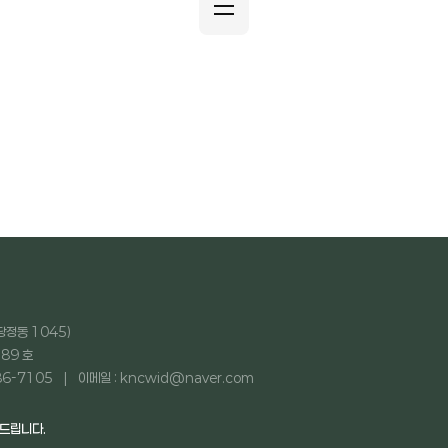
당정동 1045)
89 호
86-7105
이메일 : kncwid@naver.com
탁드립니다.