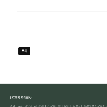
목록
위드조명 주식회사
경기 군포시 고산로148번길 17, 군포IT밸리 A동 102호~104호 (경기 군포시 