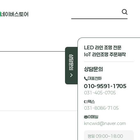
네이버스토어
LED 라인 조명 전문
IoT 라인조명 주문제작
상담문의
상담문의
대표전화
010-9591-1705
031-405-0705
팩스
031-8086-7105
이메일
kncwid@naver.com
평일 09:00~18:00