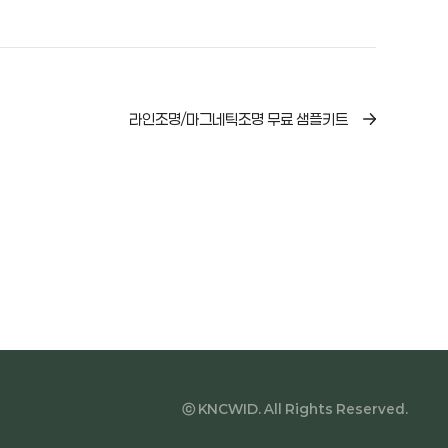
라인조명/마그네틱조명 무료 샘플키트
ⓒ KNCWID. All Rights Reserved.