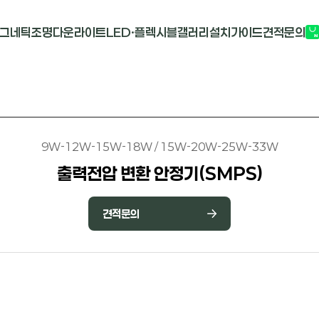
그네틱조명
다운라이트
LED·플렉시블
갤러리
설치가이드
견적문의
G2741
멀티도트
COB-단색
부
M1913
원형 COB
COB-RGB
M2824R
사각 COB
바리솔PCB
9W-12W-15W-18W / 15W-20W-25W-33W
출력전압 변환 안정기(SMPS)
견적문의