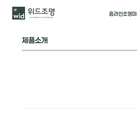
홈
라인조명
마
매입 날개형
제품소개
매입 & 노출직
펜던트