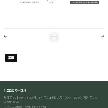
목록
위드조명 주식회사
경기 군포시 고산로148번길 17, 군포IT밸리 A동 102호~104호 (경기 군포시
당정동 1045)
사업자등록번호 : 667-87-02568