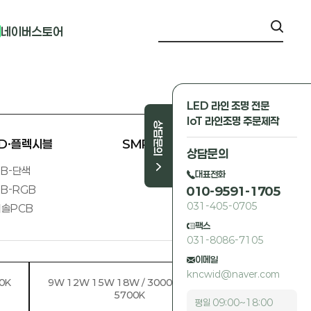
네이버스토어
LED 라인 조명 전문
IoT 라인조명 주문제작
상담문의
ED·플렉시블
SMPS 외
상담문의
B-단색
대표전화
B-RGB
010-9591-1705
031-405-0705
솔PCB
팩스
031-8086-7105
이메일
kncwid@naver.com
0K
9W 12W 15W 18W / 3000K 4000K
5700K
평일 09:00~18:00