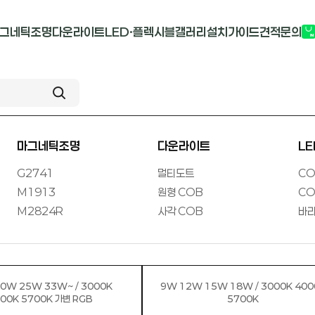
그네틱조명
다운라이트
LED·플렉시블
갤러리
설치가이드
견적문의
G2741
멀티도트
COB-단색
부
M1913
원형 COB
COB-RGB
M2824R
사각 COB
바리솔PCB
마그네틱조명
다운라이트
L
G2741
멀티도트
CO
M1913
원형 COB
CO
M2824R
사각 COB
바리
0W 25W 33W~ / 3000K
9W 12W 15W 18W / 3000K 400
00K 5700K 가변 RGB
5700K