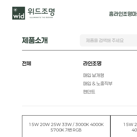
홈
라인조명
마
매입 날개형
제품소개
매입 & 노출직
펜던트
전체
라인조명
매입 날개형
매입 & 노출직부
펜던트
15W 20W 25W 33W / 3000K 4000K
15W 2
5700K 가변 RGB
40