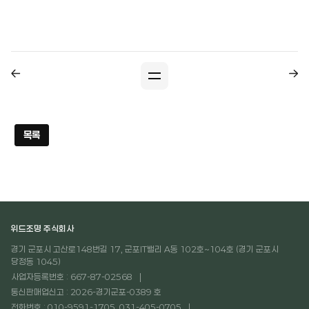
목록
위드조명 주식회사
경기 군포시 고산로148번길 17, 군포IT밸리 A동 102호~104호 (경기 군포시
당정동 1045)
사업자등록번호 : 667-87-02568
통신판매업신고 : 2026-경기군포-0389 호
전화번호 : 010-9591-1705, 031-405-0705