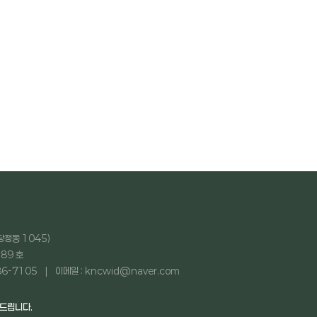
당정동 1045)
89 호
86-7105
이메일 : kncwid@naver.com
탁드립니다.