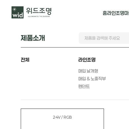
홈
라인조명
마
매입 날개형
제품소개
매입 & 노출직
펜던트
전체
라인조명
매입 날개형
매입 & 노출직부
펜던트
24V / RGB