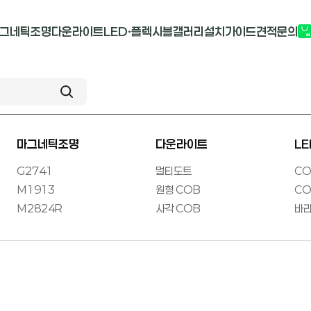
그네틱조명
다운라이트
LED·플렉시블
갤러리
설치가이드
견적문의
G2741
멀티도트
COB-단색
부
M1913
원형 COB
COB-RGB
M2824R
사각 COB
바리솔PCB
마그네틱조명
다운라이트
L
G2741
멀티도트
CO
M1913
원형 COB
CO
M2824R
사각 COB
바리