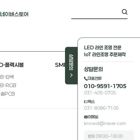
네이버스토어
LED 라인 조명 전문
IoT 라인조명 주문제작
상담문의
ED·플렉시블
SMPS 외
상담문의
B-단색
대표전화
B-RGB
010-9591-1705
031-405-0705
솔PCB
팩스
031-8086-7105
이메일
kncwid@naver.com
평일 09:00~18:00