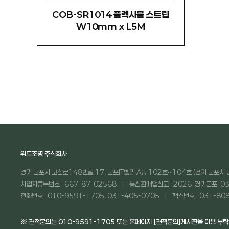
COB-SR1014 플렉시블 스트립
W10mm x L5M
위드조명 주식회사
경기 군포시 고산로148번길 17, 군포IT밸리 A동 102호~104호 (경기 군포시 
사업자등록번호 : 667-87-02568
통신판매업신고 : 2026-경기군포-03
전화번호 : 010-9591-1705, 031-405-0705
팩스번호 : 031-80
※ 견적문의는 010-9591-1705 또는 홈페이지 [견적문의]게시판을 이용 부