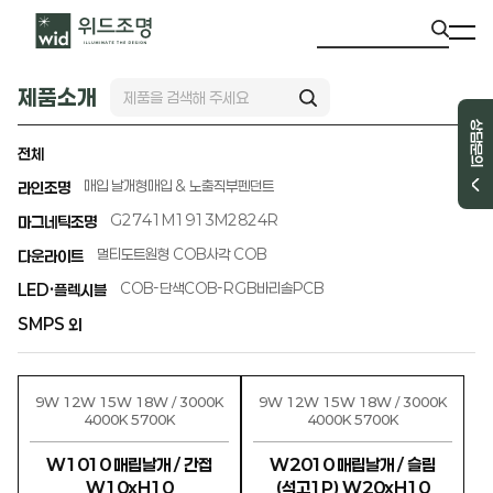
제품소개
상담문의
전체
매입 날개형
매입 & 노출직부
펜던트
라인조명
G2741
M1913
M2824R
마그네틱조명
멀티도트
원형 COB
사각 COB
다운라이트
COB-단색
COB-RGB
바리솔PCB
LED·플렉시블
SMPS 외
9W 12W 15W 18W / 3000K
9W 12W 15W 18W / 3000K
4000K 5700K
4000K 5700K
W1010 매립날개 / 간접
W2010 매립날개 / 슬림
W10xH10
(석고1P) W20xH10