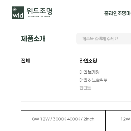
홈
라인조명
마
매입 날개형
제품소개
매입 & 노출직
펜던트
전체
라인조명
매입 날개형
매입 & 노출직부
펜던트
8W 12W / 3000K 4000K / 2inch
12W 