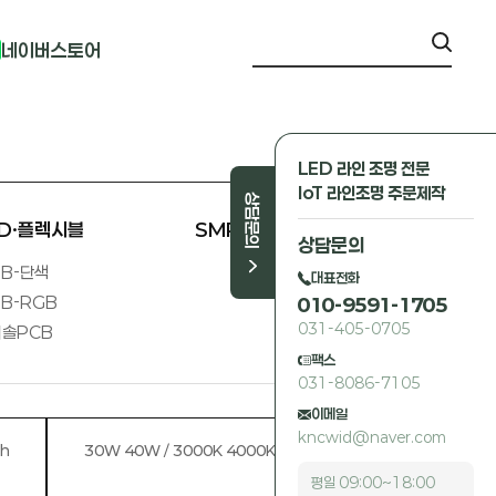
네이버스토어
LED 라인 조명 전문
IoT 라인조명 주문제작
상담문의
ED·플렉시블
SMPS 외
상담문의
B-단색
대표전화
B-RGB
010-9591-1705
031-405-0705
솔PCB
팩스
031-8086-7105
이메일
kncwid@naver.com
ch
30W 40W / 3000K 4000K / 4inch
평일 09:00~18:00