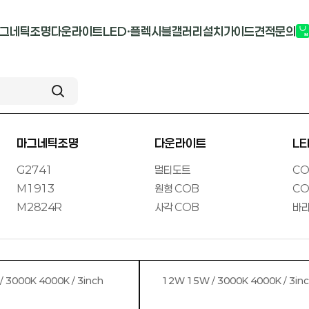
그네틱조명
다운라이트
LED·플렉시블
갤러리
설치가이드
견적문의
G2741
멀티도트
COB-단색
부
M1913
원형 COB
COB-RGB
M2824R
사각 COB
바리솔PCB
마그네틱조명
다운라이트
L
G2741
멀티도트
CO
M1913
원형 COB
CO
M2824R
사각 COB
바리
/ 3000K 4000K / 3inch
12W 15W / 3000K 4000K / 3in