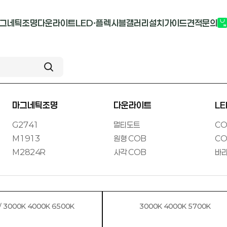
그네틱조명
다운라이트
LED·플렉시블
갤러리
설치가이드
견적문의
G2741
멀티도트
COB-단색
부
M1913
원형 COB
COB-RGB
M2824R
사각 COB
바리솔PCB
마그네틱조명
다운라이트
L
G2741
멀티도트
CO
M1913
원형 COB
CO
M2824R
사각 COB
바리
24V / 3000K 4000K 6500K
3000K 4000K 5700K