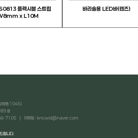
S0813 플렉시블 스트립
바리솔용 LED바(렌즈)
W8mm x L10M
당정동 1045)
89 호
86-7105
이메일 : kncwid@naver.com
탁드립니다.