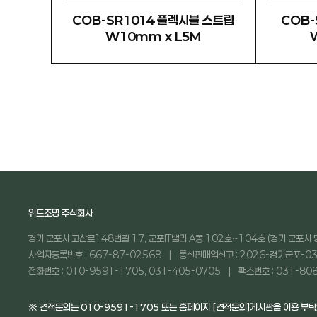
COB-SR1014 플렉시블 스트립
COB-
W10mm x L5M
위드조명 주식회사
경기 군포시 고산로148번길 17, 군포IT밸리 A동 102호~104호 (경기 군포시 
사업자등록번호 : 667-87-02568
통신판매업신고 : 2026-경기군포-03
전화번호 : 010-9591-1705, 031-405-0705
팩스번호 : 031-80
※ 견적문의는 010-9591-1705 또는 홈페이지 [견적문의]게시판을 이용 부