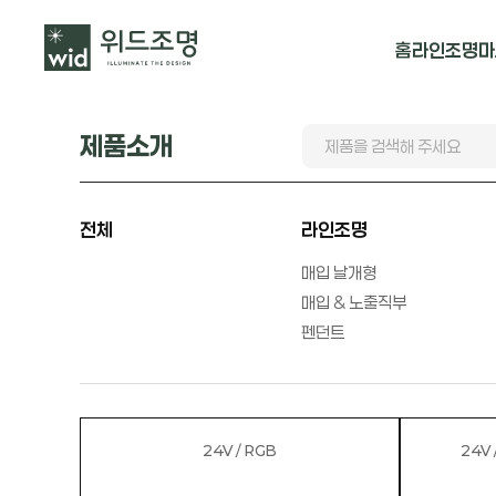
홈
라인조명
마
매입 날개형
제품소개
매입 & 노출직
펜던트
전체
라인조명
매입 날개형
매입 & 노출직부
펜던트
24V / RGB