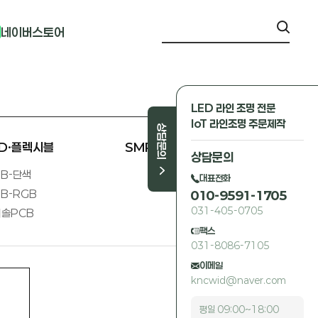
네이버스토어
LED 라인 조명 전문
IoT 라인조명 주문제작
상담문의
ED·플렉시블
SMPS 외
상담문의
B-단색
대표전화
B-RGB
010-9591-1705
031-405-0705
솔PCB
팩스
031-8086-7105
이메일
kncwid@naver.com
평일 09:00~18:00