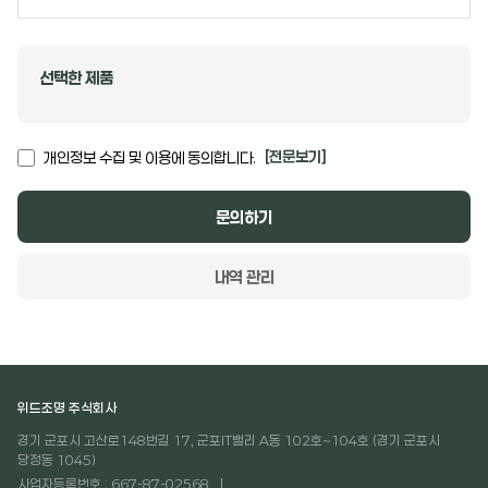
선택한 제품
[전문보기]
개인정보 수집 및 이용에 동의합니다.
문의하기
내역 관리
위드조명 주식회사
경기 군포시 고산로148번길 17, 군포IT밸리 A동 102호~104호 (경기 군포시
당정동 1045)
사업자등록번호 : 667-87-02568