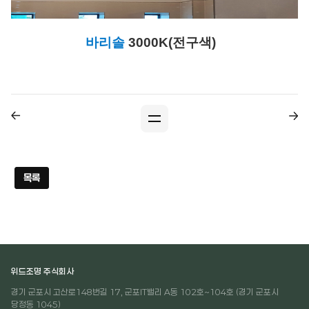
바리솔
3000K(전구색)
목록
위드조명 주식회사
경기 군포시 고산로148번길 17, 군포IT밸리 A동 102호~104호 (경기 군포시
당정동 1045)