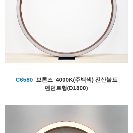
C6580
브론즈 4000K(주백색) 전산볼트
펜던트
형(D1800)