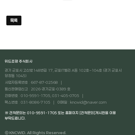
목록
위드조명 주식회사
경기 군포시 고산로148번길 17, 군포IT밸리 A동 102호~104호 (경기 군포시
당정동 1045)
사업자등록번호 : 667-87-02568
통신판매업신고 : 2026-경기군포-0389 호
전화번호 : 010-9591-1705, 031-405-0705
팩스번호 : 031-8086-7105
이메일 : kncwid@naver.com
※ 견적문의는 010-9591-1705 또는 홈페이지 [견적문의]게시판을 이용
부탁드립니다.
ⓒ KNCWID. All Rights Reserved.