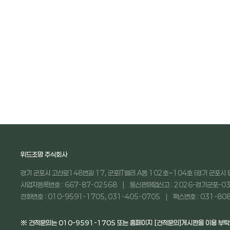
위드조명 주식회사
경기 군포시 고산로148번길 17, 군포IT밸리 A동 102호~104호 (경기 군포시 
사업자등록번호 : 667-87-02568
통신판매업신고 : 2026-경기군포-03
전화번호 : 010-9591-1705, 031-405-0705
팩스번호 : 031-80
※ 견적문의는 010-9591-1705 또는 홈페이지 [견적문의]게시판을 이용 부