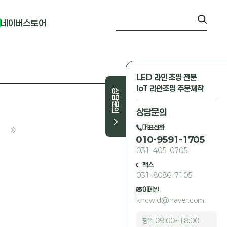
네이버스토어
LED 라인 조명 전문
IoT 라인조명 주문제작
상담문의
상담문의
대표전화
010-9591-1705
031-405-0705
팩스
031-8086-7105
이메일
kncwid@naver.com
평일 09:00~18:00