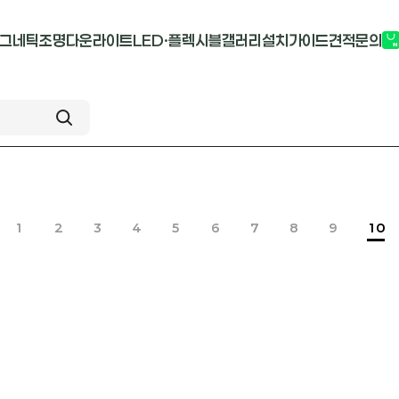
그네틱조명
다운라이트
LED·플렉시블
갤러리
설치가이드
견적문의
G2741
멀티도트
COB-단색
부
M1913
원형 COB
COB-RGB
M2824R
사각 COB
바리솔PCB
1
2
3
4
5
6
7
8
9
10