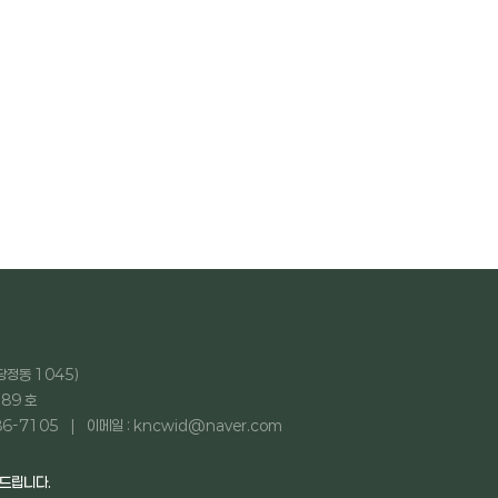
당정동 1045)
89 호
86-7105
이메일 : kncwid@naver.com
탁드립니다.