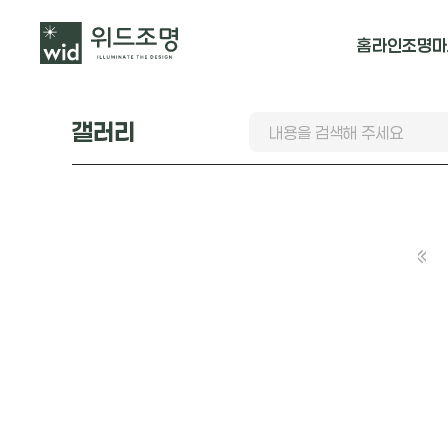
홈
라인조명
마
매입 날개형
갤러리
매입 & 노출직
펜던트
맨끝