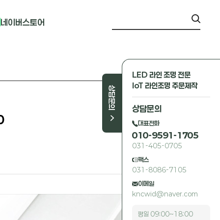
네이버스토어
LED 라인 조명 전문
IoT 라인조명 주문제작
상담문의
상담문의
0
대표전화
010-9591-1705
031-405-0705
팩스
031-8086-7105
이메일
kncwid@naver.com
평일 09:00~18:00