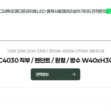
그네틱조명
다운라이트
LED·플렉시블
갤러리
설치가이드
견적문의
G2741
멀티도트
COB-단색
부
M1913
원형 COB
COB-RGB
M2824R
사각 COB
바리솔PCB
15W 20W 25W 33W / 3000K 4000K 5700K 가변 RGB
C4030 직부 / 펜던트 / 원형 / 방수 W40xH3
견적문의