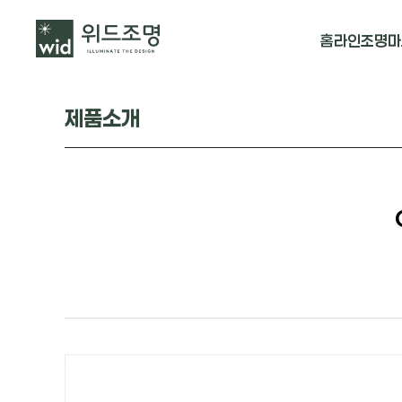
홈
라인조명
마
매입 날개형
제품소개
매입 & 노출직
펜던트