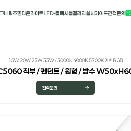
그네틱조명
다운라이트
LED·플렉시블
갤러리
설치가이드
견적문의
G2741
멀티도트
COB-단색
부
M1913
원형 COB
COB-RGB
M2824R
사각 COB
바리솔PCB
15W 20W 25W 33W / 3000K 4000K 5700K 가변 RGB
C5060 직부 / 펜던트 / 원형 / 방수 W50xH6
견적문의