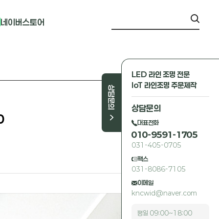
네이버스토어
LED 라인 조명 전문
IoT 라인조명 주문제작
상담문의
상담문의
0
대표전화
010-9591-1705
031-405-0705
팩스
031-8086-7105
이메일
kncwid@naver.com
평일 09:00~18:00