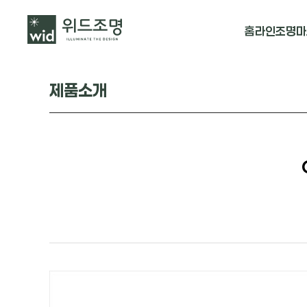
홈
라인조명
마
매입 날개형
제품소개
매입 & 노출직
펜던트